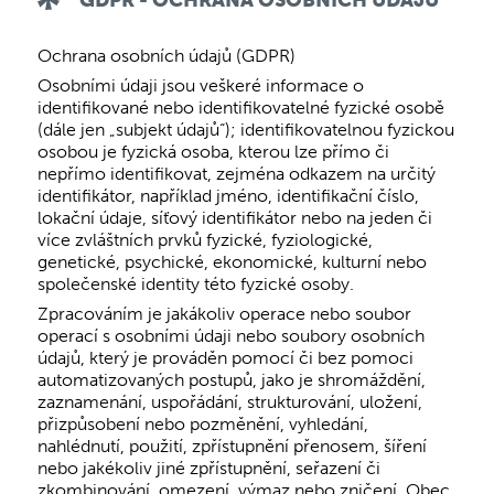
GDPR - OCHRANA OSOBNÍCH ÚDAJŮ
Ochrana osobních údajů (GDPR)
Osobními údaji jsou veškeré informace o
identifikované nebo identifikovatelné fyzické osobě
(dále jen „subjekt údajů“); identifikovatelnou fyzickou
osobou je fyzická osoba, kterou lze přímo či
nepřímo identifikovat, zejména odkazem na určitý
identifikátor, například jméno, identifikační číslo,
lokační údaje, síťový identifikátor nebo na jeden či
více zvláštních prvků fyzické, fyziologické,
genetické, psychické, ekonomické, kulturní nebo
společenské identity této fyzické osoby.
Zpracováním je jakákoliv operace nebo soubor
operací s osobními údaji nebo soubory osobních
údajů, který je prováděn pomocí či bez pomoci
automatizovaných postupů, jako je shromáždění,
zaznamenání, uspořádání, strukturování, uložení,
přizpůsobení nebo pozměnění, vyhledání,
nahlédnutí, použití, zpřístupnění přenosem, šíření
nebo jakékoliv jiné zpřístupnění, seřazení či
zkombinování, omezení, výmaz nebo zničení. Obec