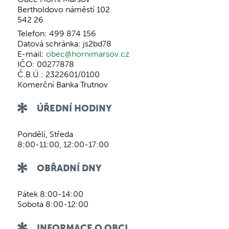
Bertholdovo náměstí 102
542 26
Telefon: 499 874 156
Datová schránka: js2bd78
E-mail:
obec@hornimarsov.cz
IČO: 00277878
Č.B.Ú.: 2322601/0100
Komerční Banka Trutnov
ÚŘEDNÍ HODINY
Pondělí, Středa
8:00-11:00, 12:00-17:00
OBŘADNÍ DNY
Pátek 8:00-14:00
Sobota 8:00-12:00
INFORMACE O OBCI