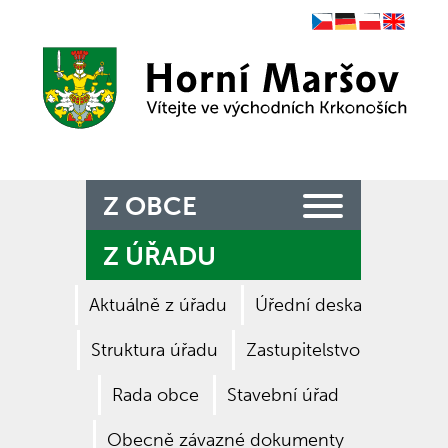
Czech
German
Polish
English
Zpět na titulní stranu
Z OBCE
Z ÚŘADU
Aktuálně z úřadu
Úřední deska
Struktura úřadu
Zastupitelstvo
Rada obce
Stavební úřad
Obecně závazné dokumenty