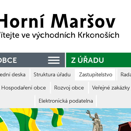
Zpět na titulní stranu
OBCE
Z ÚŘADU
ední deska
Struktura úřadu
Zastupitelstvo
Rad
Hospodaření obce
Rozvoj obce
Veřejné zakázky
Elektronická podatelna