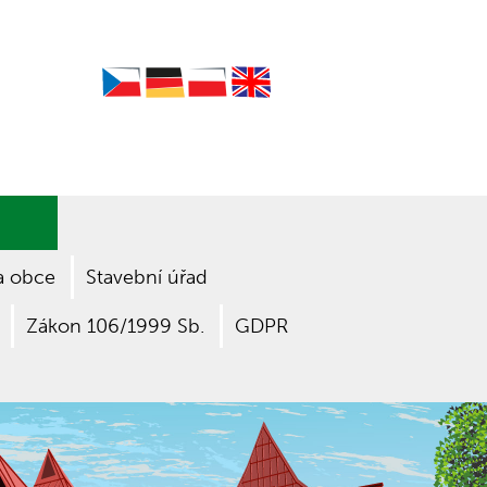
Czech
German
Polish
English
a obce
Stavební úřad
Zákon 106/1999 Sb.
GDPR