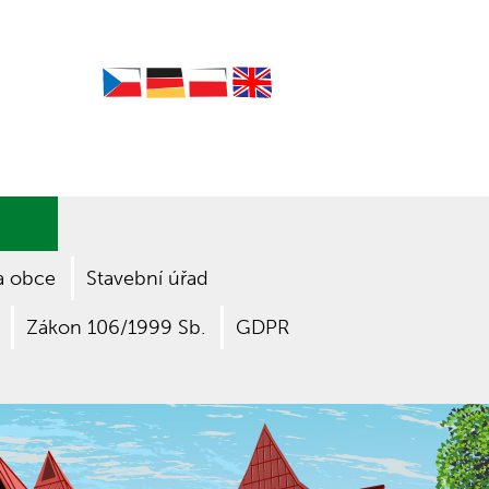
Czech
German
Polish
English
a obce
Stavební úřad
Zákon 106/1999 Sb.
GDPR