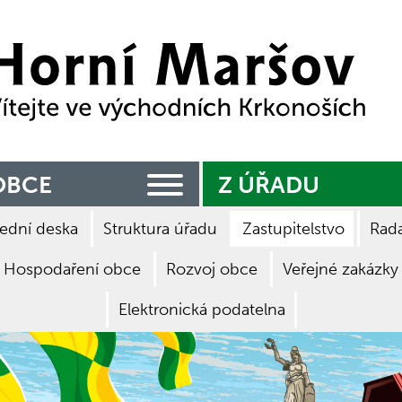
Zpět na titulní stranu
OBCE
Z ÚŘADU
ední deska
Struktura úřadu
Zastupitelstvo
Rad
Hospodaření obce
Rozvoj obce
Veřejné zakázky
Elektronická podatelna