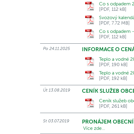
Co s odpadem 2
[PDF, 112 kB]
Svozový kalend
[PDF, 7.72 MB]
Co s odpadem -
[PDF, 112 kB]
Po 24.11.2025
INFORMACE O CENÁ
Teplo a vodné 2
[PDF, 190 kB]
Teplo a vodné 2
[PDF, 192 kB]
Út 13.08.2019
CENÍK SLUŽEB OBC
Ceník služeb ob
[PDF, 261 kB]
St 03.07.2019
PRONÁJEM OBECNÍ
Více zde…