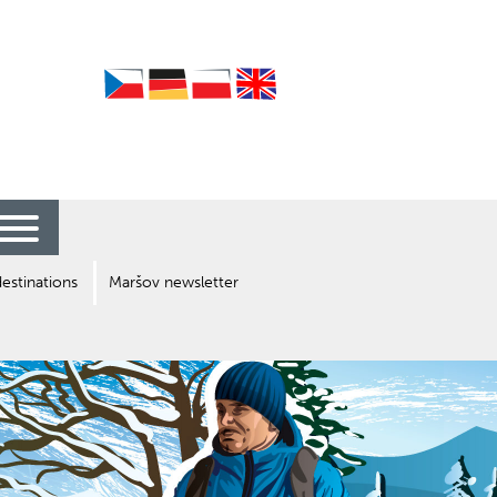
Czech
German
Polish
English
destinations
Maršov newsletter