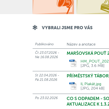
VYBRALI JSME PRO VÁS
Název a anotace
Publikováno
Čt 23.07.2026 -
MARŠOVSKÁ POUŤ 2
Ne 16.08.2026
HM_POUT_2026
[JPG, 3.6 MB]
St 22.04.2026 -
PŘÍMĚSTSKÝ TÁBOR
Pá 21.08.2026
IL Plakát.jpg
[JPG, 204 kB]
Po 23.02.2026
CO S ODPADEM - S
AKTUALIZACE K 1.3.