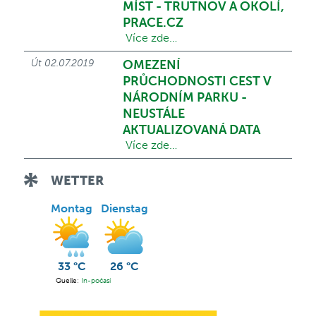
MÍST - TRUTNOV A OKOLÍ,
PRACE.CZ
Více zde…
Út 02.07.2019
OMEZENÍ
PRŮCHODNOSTI CEST V
NÁRODNÍM PARKU -
NEUSTÁLE
AKTUALIZOVANÁ DATA
Více zde…
WETTER
Montag
Dienstag
33 °C
26 °C
Quelle:
In-počasí