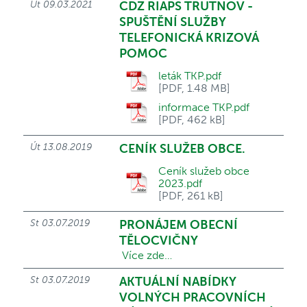
Út 09.03.2021
CDZ RIAPS TRUTNOV -
SPUŠTĚNÍ SLUŽBY
TELEFONICKÁ KRIZOVÁ
POMOC
leták TKP.pdf
[PDF, 1.48 MB]
informace TKP.pdf
[PDF, 462 kB]
Út 13.08.2019
CENÍK SLUŽEB OBCE.
Ceník služeb obce
2023.pdf
[PDF, 261 kB]
St 03.07.2019
PRONÁJEM OBECNÍ
TĚLOCVIČNY
Více zde…
St 03.07.2019
AKTUÁLNÍ NABÍDKY
VOLNÝCH PRACOVNÍCH