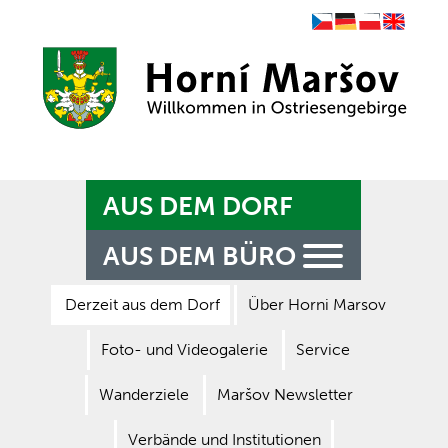
Czech
German
Polish
English
Zpět na titulní stranu
AUS DEM DORF
AUS DEM BÜRO
Derzeit aus dem Dorf
Über Horni Marsov
Foto- und Videogalerie
Service
Wanderziele
Maršov Newsletter
Verbände und Institutionen