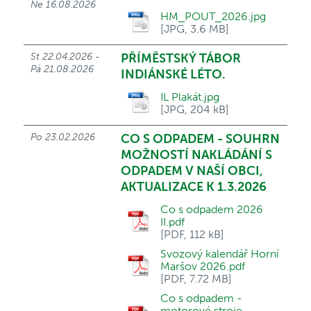
Ne 16.08.2026
HM_POUT_2026.jpg
[JPG, 3.6 MB]
St 22.04.2026 -
PŘÍMĚSTSKÝ TÁBOR
Pá 21.08.2026
INDIÁNSKÉ LÉTO.
IL Plakát.jpg
[JPG, 204 kB]
Po 23.02.2026
CO S ODPADEM - SOUHRN
MOŽNOSTÍ NAKLÁDÁNÍ S
ODPADEM V NAŠÍ OBCI,
AKTUALIZACE K 1.3.2026
Co s odpadem 2026
II.pdf
[PDF, 112 kB]
Svozový kalendář Horní
Maršov 2026.pdf
[PDF, 7.72 MB]
Co s odpadem -
motorové stroje