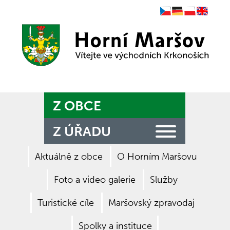
Czech
German
Polish
English
Zpět na titulní stranu
Z OBCE
Z ÚŘADU
Aktuálně z obce
O Horním Maršovu
Foto a video galerie
Služby
Turistické cíle
Maršovský zpravodaj
Spolky a instituce